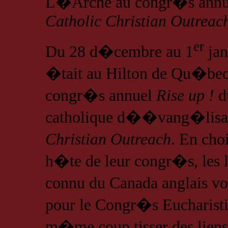
L�Arche au congr�s annu
Catholic Christian Outreac
er
Du 28 d�cembre au 1
jan
�tait au Hilton de Qu�bec,
congr�s annuel
Rise up !
d
catholique d��vang�lisat
Christian Outreach
. En cho
h�te de leur congr�s, les 
connu du Canada anglais vo
pour le Congr�s Eucharisti
m�me coup tisser des lie