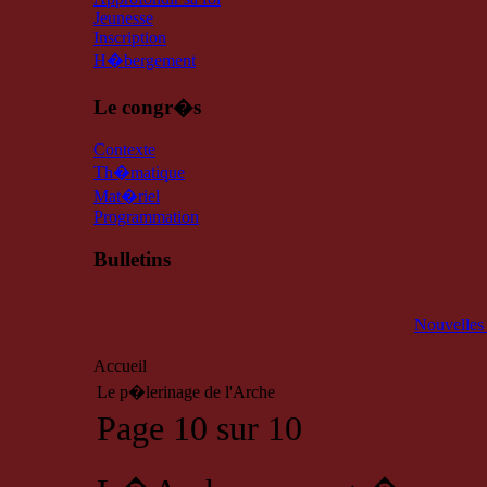
Jeunesse
Inscription
H�bergement
Le congr�s
Contexte
Th�matique
Mat�riel
Programmation
Bulletins
Nouvelles
Accueil
Le p�lerinage de l'Arche
Page 10 sur 10