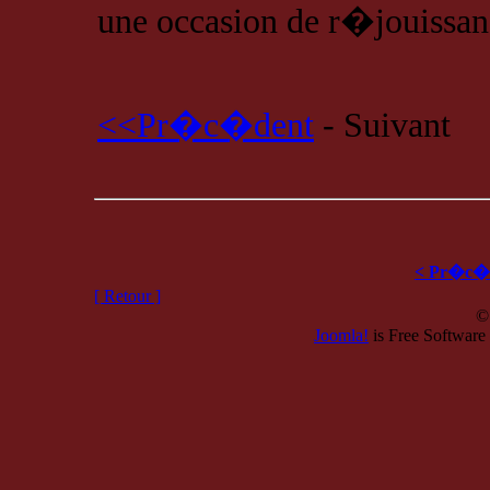
une occasion de r�jouissan
<<Pr�c�dent
- Suivant
< Pr�c�
[ Retour ]
©
Joomla!
is Free Software