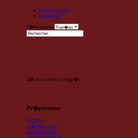
Contactez-nous
Recherches
S�lectionner
238
jours avant le congr�s
Pr�paration
Accueil
Pr�parez-vous
Impliquez-vous
Approfondir sa foi