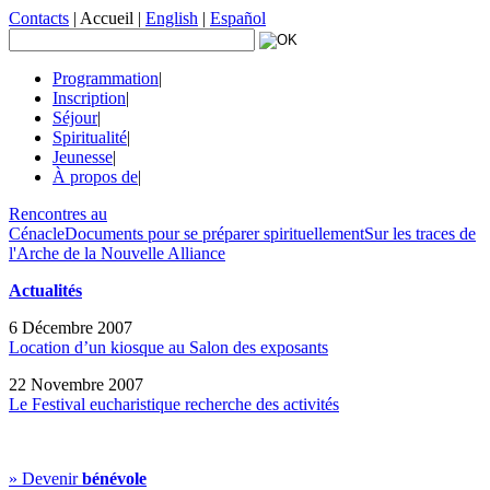
Contacts
|
Accueil
|
English
|
Español
Programmation
|
Inscription
|
Séjour
|
Spiritualité
|
Jeunesse
|
À propos de
|
Rencontres au
Cénacle
Documents pour se préparer spirituellement
Sur les traces de
l'Arche de la Nouvelle Alliance
Actualités
6 Décembre 2007
Location d’un kiosque au Salon des exposants
22 Novembre 2007
Le Festival eucharistique recherche des activités
» Devenir
bénévole