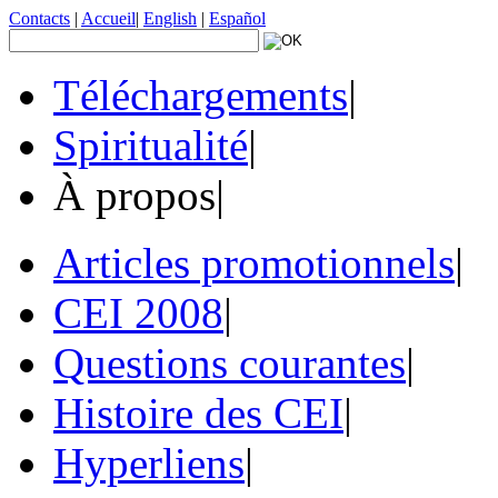
Contacts
|
Accueil
|
English
|
Español
Téléchargements
|
Spiritualité
|
À propos
|
Articles promotionnels
|
CEI 2008
|
Questions courantes
|
Histoire des CEI
|
Hyperliens
|