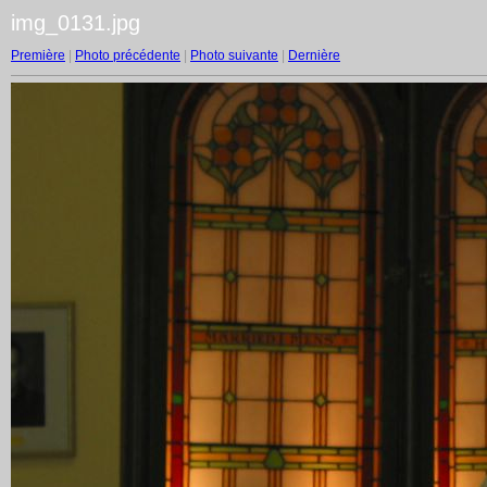
img_0131.jpg
Première
|
Photo précédente
|
Photo suivante
|
Dernière